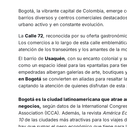
Bogotá, la vibrante capital de Colombia, emerge c
barrios diversos y centros comerciales destacados
urbano activo y en constante evolución.
La
Calle 72
, reconocida por su oferta gastronómi
Los comercios a lo largo de esta calle emblemátic
atención de los transeúntes y los amantes de la m
El barrio de
Usaquén
, con su encanto colonial y 
como un espacio ideal para las «pantallas para ti
empedradas albergan galerías de arte, boutiques y
en Bogotá
se convierten en aliadas para resaltar la
captando la atención de quienes disfrutan de esta z
Bogotá es la ciudad latinoamericana que atrae
negocios,
según datos de la International Congre
Association (ICCA). Además, la revista
América E
10
de las ciudades más atractivas para los viajes 
hay que sumar el peso económico que tiene para 