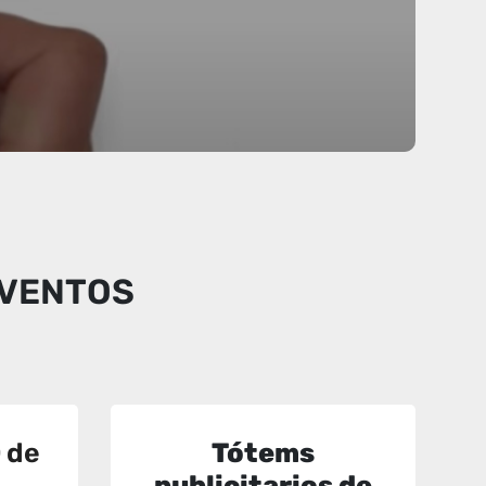
EVENTOS
D
de
Tótems
publicitarios de