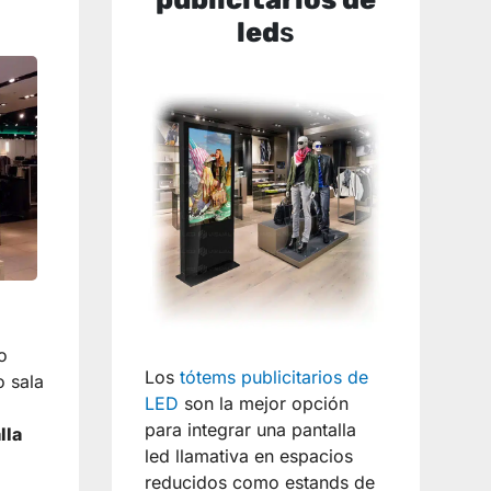
led
s
o
Los
tótems publicitarios de
o sala
LED
son la mejor opción
para integrar una pantalla
lla
led llamativa en espacios
reducidos como estands de