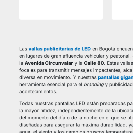
Las
vallas publicitarias de LED
en Bogotá encuent
en lugares de gran afluencia vehicular y peatonal
la
Avenida Circunvalar
y la
Calle 80
. Estas valla
focales para transmitir mensajes impactantes, alc
diversa en movimiento. Y nuestras
pantallas giga
herramienta esencial para el
branding
y publicidad
acontecimientos.
Todas nuestras pantallas LED están preparadas pa
la mayor nitidez, independientemente de la ubicac
del momento del día o de la noche en el que se ut
diseñadas para asegurar la máxima durabilidad, ya
agua, el viento y los cambios bruscos temperatura