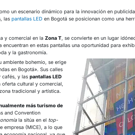
omo un escenario dinámico para la innovación en publicidad
, las
pantallas LED
en Bogotá se posicionan como una herra
ca y comercial en la
Zona T
, se convierte en un lugar idóne
a encuentran en estas pantallas una oportunidad para exhib
oda y la gastronomía.
su ambiente bohemio, se erige
endas en Bogotá». Sus calles
 cafés, y las
pantallas LED
 oferta cultural y comercial,
ona tradicional y artística.
 anualmente más turismo de
ss and Convention
conomía
la sitúa en el
top-
de empresa (MICE), a lo que
la economía nacional, ya que