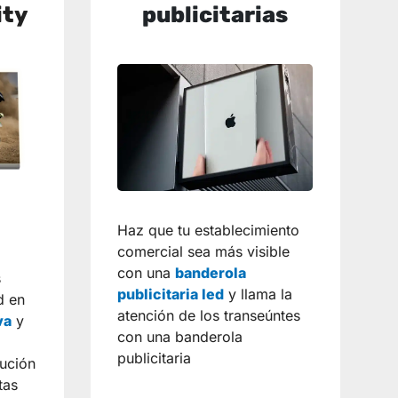
ity
publicitarias
Haz que tu establecimiento
comercial sea más visible
con una
banderola
s
publicitaria led
y llama la
d en
atención de los transeúntes
va
y
con una banderola
publicitaria
tución
tas