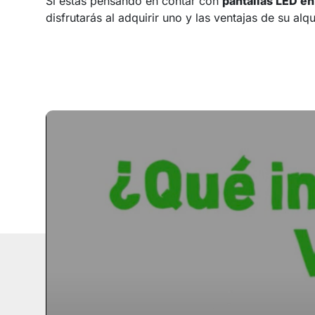
Si estás pensando en contar con
pantallas LED en
disfrutarás al adquirir uno y las ventajas de su al