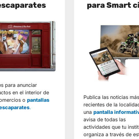
escaparates
para Smart c
es para anunciar
ctos en el interior de
Publica las noticias má
comercios o
pantallas
recientes de la localida
 escaparates
.
una
pantalla informati
avisa de todas las
actividades que tu insti
organiza a través de es