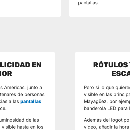
pantallas.
LICIDAD EN
RÓTULOS 
IOR
ESCA
as Américas, junto a
Pero si lo que quier
tenares de personas
visible en las princ
cias a las
pantallas
Mayagüez, por ejemp
nce.
banderola LED para l
luminosidad de las
Además del logotipo
visible hasta en los
vídeo, añadir la hora