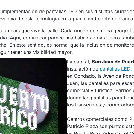
 implementación de pantallas LED en sus distintas ciudades.
evancia de esta tecnología en la publicidad contemporánea e
 un país que vive la calle. Cada rincón de su rica geografí
 día. Aquí, comunicar parece una habilidad nata, pero tamb
. En este sentido, es normal que la inclusión de monitores
guir tener una visibilidad mayor.
La capital,
San Juan de Puer
instalación de
pantallas LED
.
en Condado, la Avenida Ponce
Juan, las pantallas para esca
comercial y turística. Barri
donde las pantallas para tien
los transeúntes y compradore
Centros comerciales como Pl
Patricio Plaza son puntos est
en Puerto Rico. Además, el C