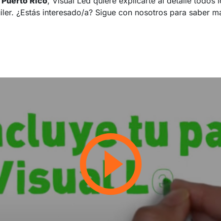
 Puerto Rico
, Visual Led quiere explicarte al detalle todos 
quiler. ¿Estás interesado/a? Sigue con nosotros para saber m