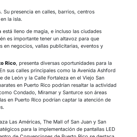
 Su presencia en calles, barrios, centros
n la isla.
a está lleno de magia, e incluso las ciudades
ién es importante tener un altavoz para que
 en negocios, vallas publicitarias, eventos y
to Rico
, presenta diversas oportunidades para la
 En sus calles principales como la Avenida Ashford
 de León y la Calle Fortaleza en el Viejo San
parates en Puerto Rico podrían resaltar la actividad
os como Condado, Miramar y Santurce son áreas
das en Puerto Rico podrían captar la atención de
s.
aza Las Américas, The Mall of San Juan y San
ratégicos para la implementación de pantallas LED
entro de Convenciones de Puerto Rico se destaca